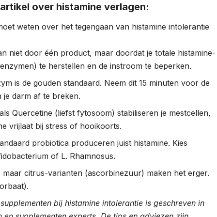
 artikel over histamine verlagen:
e moet weten over het tegengaan van histamine intolerantie
an niet door één product, maar doordat je totale histamine-
(enzymen) te herstellen en de instroom te beperken.
ym is de gouden standaard. Neem dit 15 minuten voor de
n je darm af te breken.
ls Quercetine (liefst fytosoom) stabiliseren je mestcellen,
 vrijlaat bij stress of hooikoorts.
tandaard probiotica produceren juist histamine. Kies
ifidobacterium of L. Rhamnosus.
el, maar citrus-varianten (ascorbinezuur) maken het erger.
orbaat).
e supplementen bij histamine intolerantie is geschreven in
 en supplementen experts. De tips en adviezen zijn