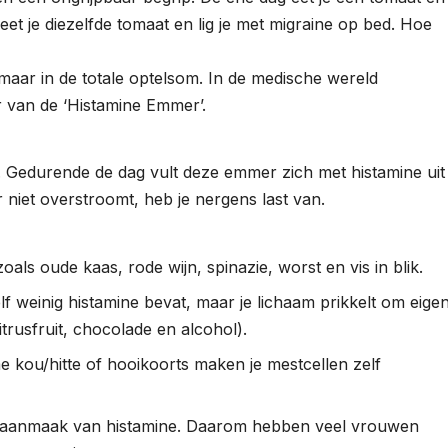
eet je diezelfde tomaat en lig je met migraine op bed. Hoe
, maar in de totale optelsom. In de medische wereld
 van de ‘Histamine Emmer’.
. Gedurende de dag vult deze emmer zich met histamine uit
niet overstroomt, heb je nergens last van.
oals oude kaas, rode wijn, spinazie, worst en vis in blik.
elf weinig histamine bevat, maar je lichaam prikkelt om eige
citrusfruit, chocolade en alcohol).
eme kou/hitte of hooikoorts maken je mestcellen zelf
de aanmaak van histamine. Daarom hebben veel vrouwen