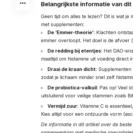
Belangrijkste informatie van dit
Geen tijd om alles te lezen? Dit is wat j
met supplementen:
De ‘Emmer-theorie’
: Klachten ontsta
emmer overloopt. Het doel is de afvoer 
De redding bij etentjes
: Het DAO-enz
maaltijd om histamine uit voeding direct i
Draai de kraan dicht
: Supplementen a
zodat je lichaam minder snel zelf histamine
De probiotica-valkuil
: Pas op! Veel s
uitsluitend voor veilige stammen zoals B
Vermijd zuur
: Vitamine C is essentie
Kies altijd voor een ontzuurde vorm (asc
De informatie in dit artikel over de best
samenwerking met medische specialisten