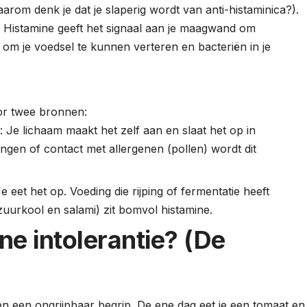
arom denk je dat je slaperig wordt van anti-histaminica?).
:
Histamine geeft het signaal aan je maagwand om
 om je voedsel te kunnen verteren en bacteriën in je
or twee bronnen:
)
: Je lichaam maakt het zelf aan en slaat het op in
ingen of contact met allergenen (pollen) wordt dit
Je eet het op. Voeding die rijping of fermentatie heeft
zuurkool en salami) zit bomvol histamine.
ne intolerantie? (De
en een ongrijpbaar begrip. De ene dag eet je een tomaat en