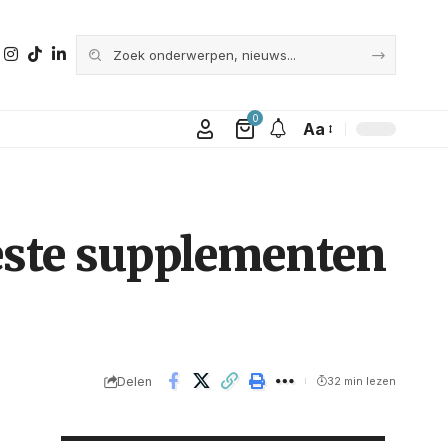
0
Aa
este supplementen
Delen
32 min lezen