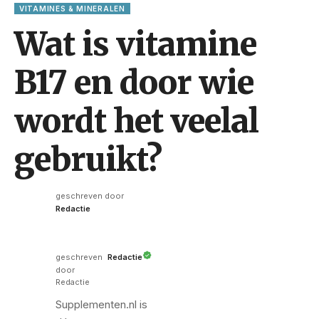
VITAMINES & MINERALEN
Wat is vitamine
B17 en door wie
wordt het veelal
gebruikt?
geschreven door
Redactie
geschreven
Redactie
door
Redactie
Supplementen.nl is