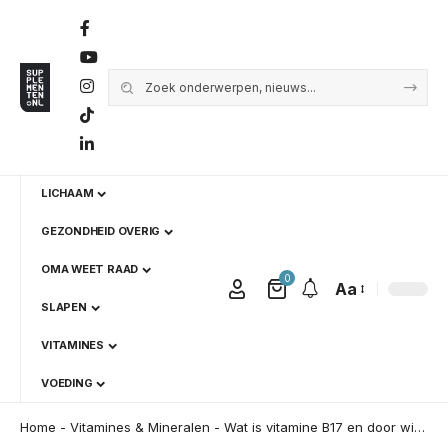
LICHAAM
GEZONDHEID OVERIG
OMA WEET RAAD
0
Aa
SLAPEN
VITAMINES
VOEDING
Home
-
Vitamines & Mineralen
-
Wat is vitamine B17 en door wie wordt het veelal gebruikt?