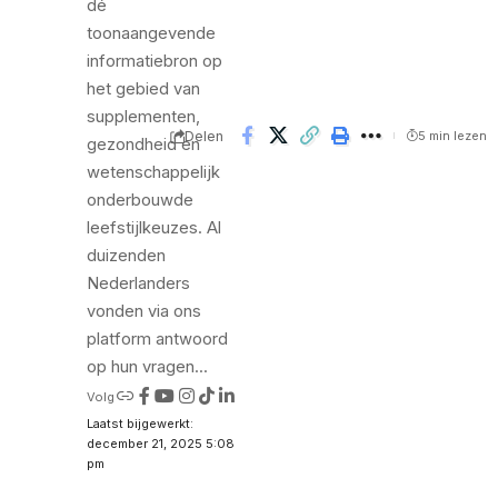
dé
toonaangevende
informatiebron op
het gebied van
supplementen,
Delen
5 min lezen
gezondheid en
wetenschappelijk
onderbouwde
leefstijlkeuzes. Al
duizenden
Nederlanders
vonden via ons
platform antwoord
op hun vragen...
Volg
Laatst bijgewerkt:
december 21, 2025 5:08
pm