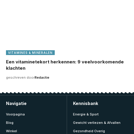
VITAMINES & MINERALEN
Een vitaminetekort herkennen: 9 veelvoorkomende
klachten
geschreven door
Redactie
Navigatie
Kennisbank
Voorpagina
Energie & Sport
Blog
Gewicht verliezen & Afvallen
Winkel
Gezondheid Overig