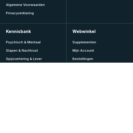
Algemene Voorwaarden
Privacyverklaring
Kennisbank
Webwinkel
Psychisch & Mentaal
Supplementen
Slapen & Nachtrust
Mijn Account
Spijsvertering & Lever
Bestellingen
Sport & Lifestyle
Abonnementen
Veroudering & Vitaliteit
Adressen
Vitamines & Mineralen
Accountgegevens
Voeding & Diëten