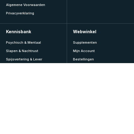
Algemene Voorwaarden
Privacyverklaring
Kennisbank
Webwinkel
Psychisch & Mentaal
Supplementen
Slapen & Nachtrust
Mijn Account
Spijsvertering & Lever
Bestellingen
Sport & Lifestyle
Abonnementen
Veroudering & Vitaliteit
Adressen
Vitamines & Mineralen
Accountgegevens
Voeding & Diëten