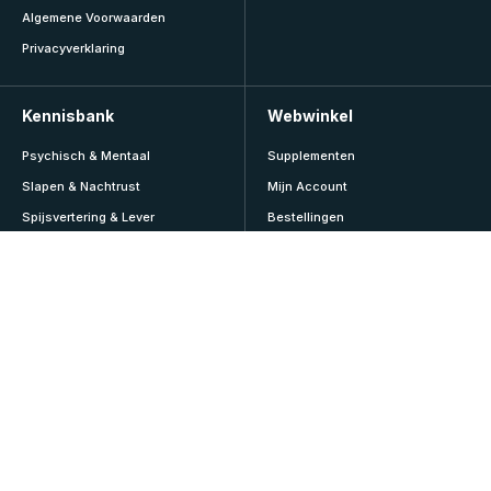
Algemene Voorwaarden
Privacyverklaring
Kennisbank
Webwinkel
Psychisch & Mentaal
Supplementen
Slapen & Nachtrust
Mijn Account
Spijsvertering & Lever
Bestellingen
Sport & Lifestyle
Abonnementen
Veroudering & Vitaliteit
Adressen
Vitamines & Mineralen
Accountgegevens
Voeding & Diëten