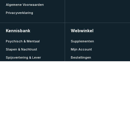
Algemene Voorwaarden
Privacyverklaring
Kennisbank
Webwinkel
Psychisch & Mentaal
Supplementen
Slapen & Nachtrust
Mijn Account
Spijsvertering & Lever
Bestellingen
Sport & Lifestyle
Abonnementen
Veroudering & Vitaliteit
Adressen
Vitamines & Mineralen
Accountgegevens
Voeding & Diëten