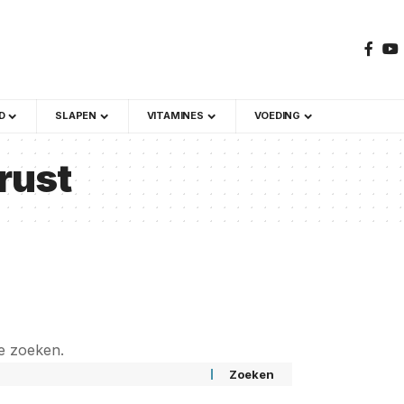
D
SLAPEN
VITAMINES
VOEDING
rust
e zoeken.