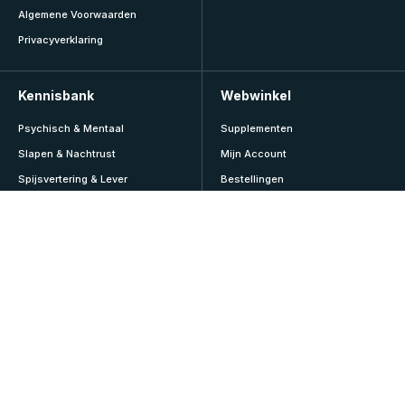
Algemene Voorwaarden
Privacyverklaring
Kennisbank
Webwinkel
Psychisch & Mentaal
Supplementen
Slapen & Nachtrust
Mijn Account
Spijsvertering & Lever
Bestellingen
Sport & Lifestyle
Abonnementen
Veroudering & Vitaliteit
Adressen
Vitamines & Mineralen
Accountgegevens
Voeding & Diëten