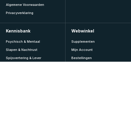
Algemene Voorwaarden
Privacyverklaring
Kennisbank
Webwinkel
Psychisch & Mentaal
Supplementen
Slapen & Nachtrust
Mijn Account
Spijsvertering & Lever
Bestellingen
Sport & Lifestyle
Abonnementen
Veroudering & Vitaliteit
Adressen
Vitamines & Mineralen
Accountgegevens
Voeding & Diëten