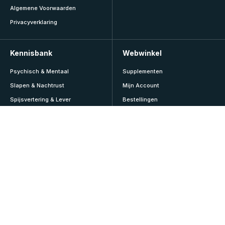
Algemene Voorwaarden
Privacyverklaring
Kennisbank
Webwinkel
Psychisch & Mentaal
Supplementen
Slapen & Nachtrust
Mijn Account
Spijsvertering & Lever
Bestellingen
Sport & Lifestyle
Abonnementen
Veroudering & Vitaliteit
Adressen
Vitamines & Mineralen
Accountgegevens
Voeding & Diëten