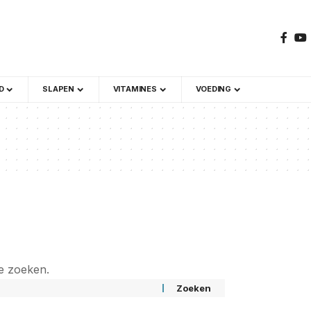
D
SLAPEN
VITAMINES
VOEDING
e zoeken.