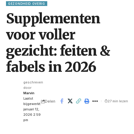
GEZONDHEID OVERIG
Supplementen
voor voller
gezicht: feiten &
fabels in 2026
geschreven
door
Marvin
Laatst
Delen
27 min lezen
bijgewerkt:
januari 12,
2026 2:59
pm