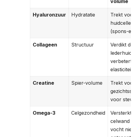
volume
Hyaluronzuur
Hydratatie
Trekt vocht
huidcellen
(spons-effe
Collageen
Structuur
Verdikt de
lederhuid e
verbetert
elasticiteit.
Creatine
Spier-volume
Trekt vocht
gezichtsspi
voor stevig
Omega-3
Celgezondheid
Versterkt d
celwand zo
vocht niet