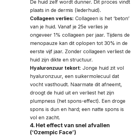
De huid zelf wordt dunner. Dit proces vindt
plaats in de dermis (lederhuid).
Collageen verlies:
Collageen is het ‘beton’
van je huid. Vanaf je 25e verlies je
ongeveer 1% collageen per jaar. Tijdens de
menopauze kan dit oplopen tot 30% in de
eerste vijf jaar. Zonder collageen verliest de
huid zijn dikte en structuur.
Hyaluronzuur tekort
: Jonge huid zit vol
hyaluronzuur, een suikermolecuul dat
vocht vasthoudt. Naarmate dit afneemt,
droogt de huid uit en verliest het zijn
plumpness (het spons-effect). Een droge
spons is dun en hard; een natte spons is
vol en zacht.
4. Het effect van snel afvallen
(‘Ozempic Face’)