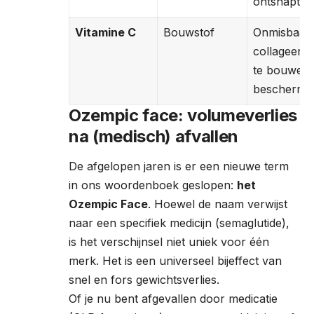
ontsnapt.
Vitamine C
Bouwstof
Onmisbaar
collageenn
te bouwen
bescherme
Ozempic face: volumeverlies
na (medisch) afvallen
De afgelopen jaren is er een nieuwe term
in ons woordenboek geslopen:
het
Ozempic Face
. Hoewel de naam verwijst
naar een specifiek medicijn (semaglutide),
is het verschijnsel niet uniek voor één
merk. Het is een universeel bijeffect van
snel en fors gewichtsverlies.
Of je nu bent afgevallen door medicatie