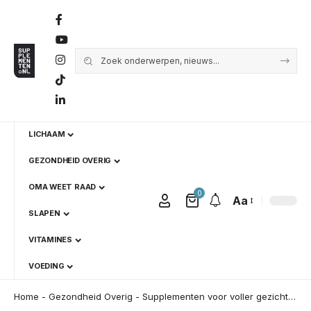
LICHAAM
GEZONDHEID OVERIG
OMA WEET RAAD
0
Aa
SLAPEN
VITAMINES
VOEDING
Home
-
Gezondheid Overig
-
Supplementen voor voller gezicht: feiten & fabels in 2026