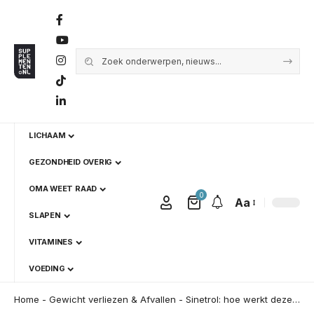
LICHAAM
GEZONDHEID OVERIG
OMA WEET RAAD
0
Aa
SLAPEN
VITAMINES
VOEDING
Home
-
Gewicht verliezen & Afvallen
-
Sinetrol: hoe werkt deze krachtige stof voor gewichtsverlies in 2026?