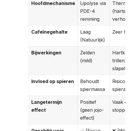
Hoofdmechanisme
Lipolyse via
Thermo
PDE-4
(hartsla
remming
verhoge
Cafeïnegehalte
Laag
Zeer ho
(Natuurlijk)
Bijwerkingen
Zelden
Hartklo
(mild)
trillen,
slapeloo
Invloed op spieren
Behoudt
Risico o
spiermassa
spierafb
Langetermijn
Positief
Vaak cr
effect
(geen jojo-
stoppen
effect)
Geschikt voor
✅ (Focus
❌ (Word