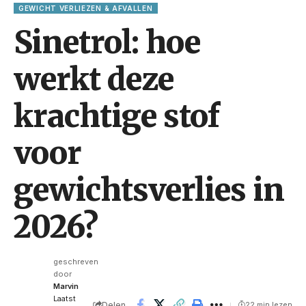
GEWICHT VERLIEZEN & AFVALLEN
Sinetrol: hoe
werkt deze
krachtige stof
voor
gewichtsverlies in
2026?
geschreven
door
Marvin
Laatst
Delen
22 min lezen